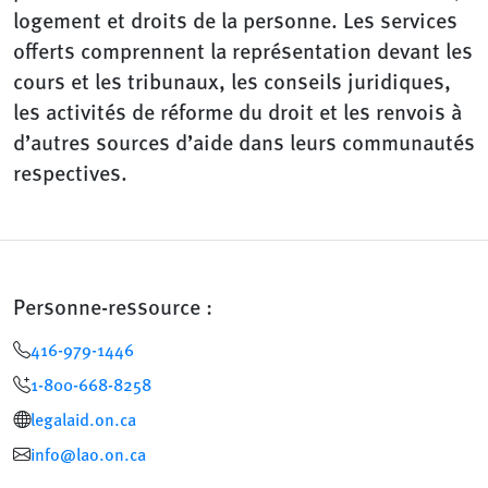
logement et droits de la personne. Les services
offerts comprennent la représentation devant les
cours et les tribunaux, les conseils juridiques,
les activités de réforme du droit et les renvois à
d’autres sources d’aide dans leurs communautés
respectives.
Personne-ressource :
416-979-1446
Téléphone sans frais
:
1-800-668-8258
(
opensInNewWindow
)
legalaid.on.ca
info@lao.on.ca